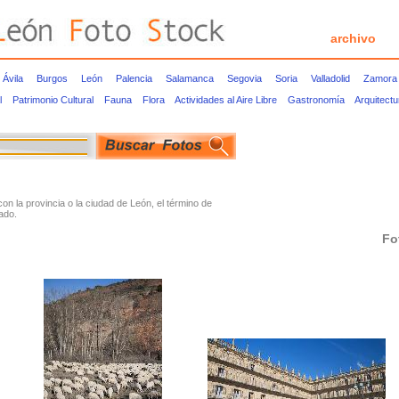
archivo
Ávila
Burgos
León
Palencia
Salamanca
Segovia
Soria
Valladolid
Zamora
l
Patrimonio Cultural
Fauna
Flora
Actividades al Aire Libre
Gastronomía
Arquitect
 la provincia o la ciudad de León, el término de
ado.
Fo