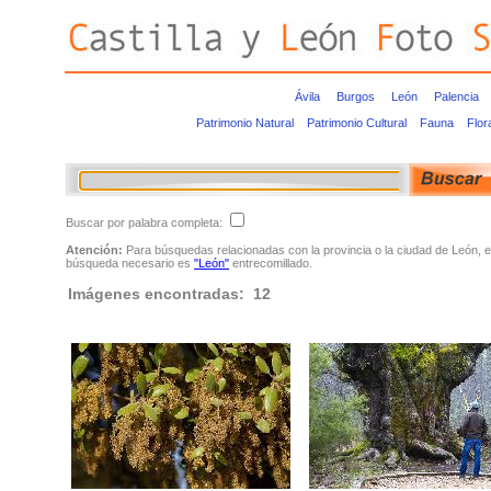
Ávila
Burgos
León
Palencia
Patrimonio Natural
Patrimonio Cultural
Fauna
Flor
Buscar por palabra completa:
Atención:
Para búsquedas relacionadas con la provincia o la ciudad de León, e
búsqueda necesario es
"León"
entrecomillado.
Imágenes encontradas: 12