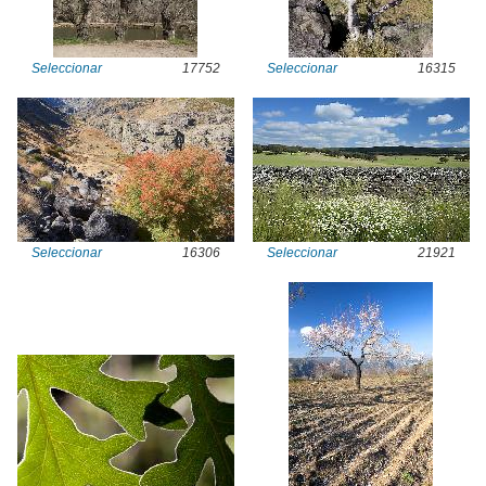
Seleccionar
17752
Seleccionar
16315
Seleccionar
16306
Seleccionar
21921