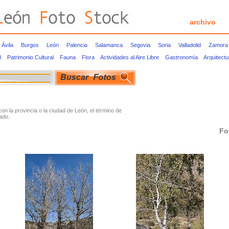
archivo
Ávila
Burgos
León
Palencia
Salamanca
Segovia
Soria
Valladolid
Zamora
l
Patrimonio Cultural
Fauna
Flora
Actividades al Aire Libre
Gastronomía
Arquitect
 la provincia o la ciudad de León, el término de
ado.
Fo