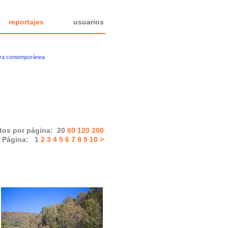
reportajes
usuarios
ura contemporánea
tos por página:
20
60
120
200
Página:
1
2
3
4
5
6
7
8
9
10
>